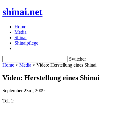
shinai.net
Home
Media
Shinai
Shinaipflege
Switcher
Home
>
Media
> Video: Herstellung eines Shinai
Video: Herstellung eines Shinai
September 23rd, 2009
Teil 1: