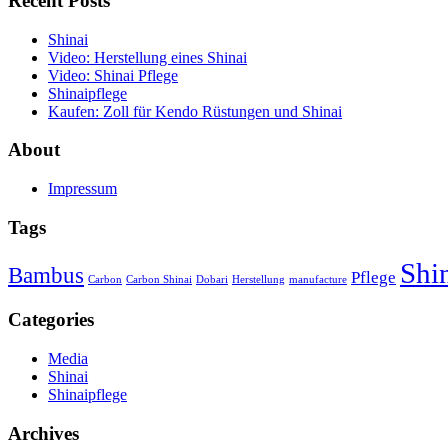
Recent Posts
Shinai
Video: Herstellung eines Shinai
Video: Shinai Pflege
Shinaipflege
Kaufen: Zoll für Kendo Rüstungen und Shinai
About
Impressum
Tags
Shi
Bambus
Pflege
Carbon
Carbon Shinai
Dobari
Herstellung
manufacture
Categories
Media
Shinai
Shinaipflege
Archives