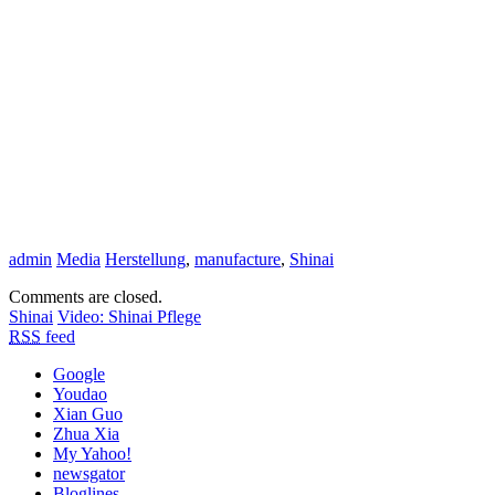
admin
Media
Herstellung
,
manufacture
,
Shinai
Comments are closed.
Shinai
Video: Shinai Pflege
RSS
feed
Google
Youdao
Xian Guo
Zhua Xia
My Yahoo!
newsgator
Bloglines