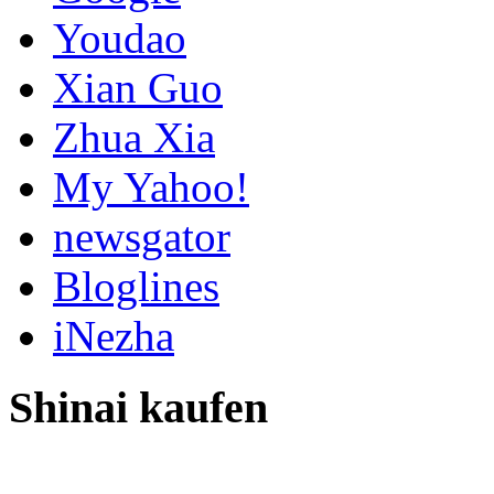
Youdao
Xian Guo
Zhua Xia
My Yahoo!
newsgator
Bloglines
iNezha
Shinai kaufen